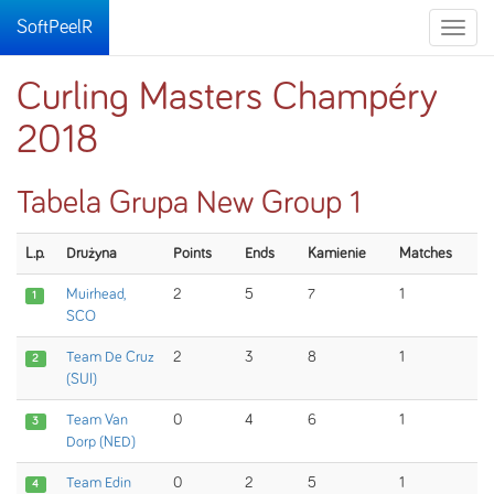
SoftPeelR
Toggle
naviga
Curling Masters Champéry
2018
Tabela Grupa New Group 1
L.p.
Drużyna
Points
Ends
Kamienie
Matches
Muirhead,
2
5
7
1
1
SCO
Team De Cruz
2
3
8
1
2
(SUI)
Team Van
0
4
6
1
3
Dorp (NED)
Team Edin
0
2
5
1
4