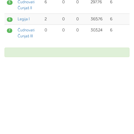
Čudnovati
6
0
0
297.76
6
5
Čunjaš II
Legija I
2
0
0
365.76
6
6
Čudnovati
0
0
0
303.24
6
7
Čunjaš III