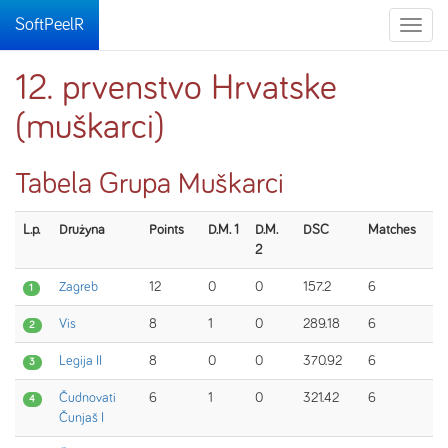
SoftPeelR
Toggle
naviga
12. prvenstvo Hrvatske
(muškarci)
Tabela Grupa Muškarci
L.p.
Drużyna
Points
D.M. 1
D.M.
DSC
Matches
2
Zagreb
12
0
0
157.2
6
1
Vis
8
1
0
289.18
6
2
Legija II
8
0
0
370.92
6
3
Čudnovati
6
1
0
321.42
6
4
Čunjaš I