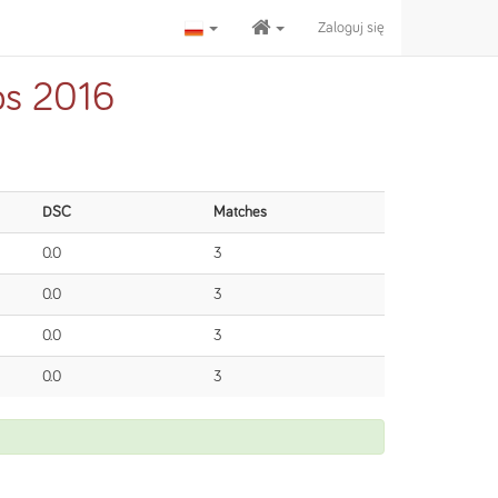
Zaloguj się
ps 2016
DSC
Matches
0.0
3
0.0
3
0.0
3
0.0
3