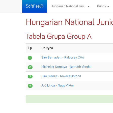
SoftPeelR
Hungarian National Jun...
Rundy
Hungarian National Jun
Tabela Grupa Group A
L.p.
Drużyna
Bíró Bernadett - Kalocsay Ottó
1
Micheller Dorottya - Bernáth Vendel
2
Bíró Blanka - Kovács Botond
3
Joó Linda - Nagy Viktor
4