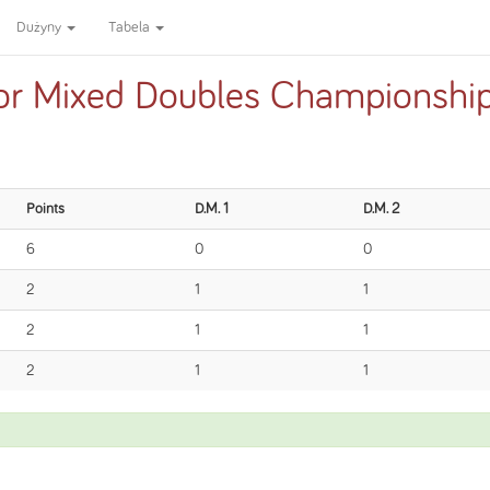
Dużyny
Tabela
ior Mixed Doubles Championshi
Points
D.M. 1
D.M. 2
6
0
0
2
1
1
2
1
1
2
1
1