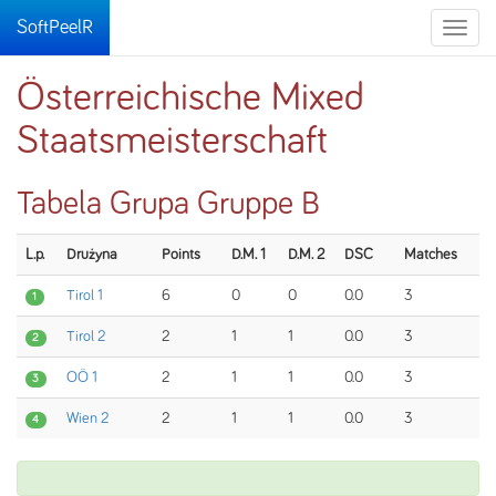
SoftPeelR
Toggle
naviga
Österreichische Mixed
Staatsmeisterschaft
Tabela Grupa Gruppe B
L.p.
Drużyna
Points
D.M. 1
D.M. 2
DSC
Matches
Tirol 1
6
0
0
0.0
3
1
Tirol 2
2
1
1
0.0
3
2
OÖ 1
2
1
1
0.0
3
3
Wien 2
2
1
1
0.0
3
4