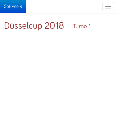
SoftPeelR
Toggle
naviga
Düsselcup 2018
Turno 1