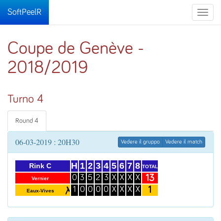
SoftPeelR
Toggle
naviga
Coupe de Genève -
2018/2019
Turno 4
Round 4
06-03-2019 : 20H30
Vedere il gruppo
Vedere il match
H
1
2
3
4
5
6
7
8
Rink C
TOTAL
13
0
3
5
2
3
X
X
X
X
Vernier
1
1
0
0
0
0
X
X
X
X
Eaux-Vives