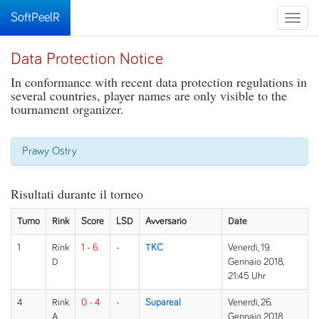
SoftPeelR
Toggle
naviga
Data Protection Notice
In conformance with recent data protection regulations in
several countries, player names are only visible to the
tournament organizer.
Prawy Ostry
Risultati durante il torneo
Turno
Rink
Score
LSD
Avversario
Date
1
Rink
1 - 6
-
TKC
Venerdì, 19.
D
Gennaio 2018,
21:45 Uhr
4
Rink
0 - 4
-
Supareal
Venerdì, 26.
A
Gennaio 2018,