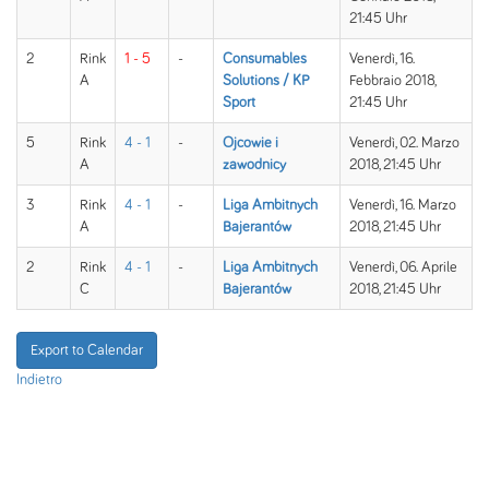
21:45 Uhr
2
Rink
1 - 5
-
Consumables
Venerdì, 16.
A
Solutions / KP
Febbraio 2018,
Sport
21:45 Uhr
5
Rink
4 - 1
-
Ojcowie i
Venerdì, 02. Marzo
A
zawodnicy
2018, 21:45 Uhr
3
Rink
4 - 1
-
Liga Ambitnych
Venerdì, 16. Marzo
A
Bajerantów
2018, 21:45 Uhr
2
Rink
4 - 1
-
Liga Ambitnych
Venerdì, 06. Aprile
C
Bajerantów
2018, 21:45 Uhr
Export to Calendar
Indietro