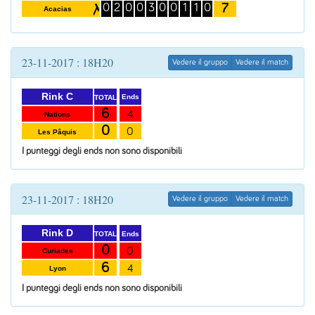
7
0
2
0
0
3
0
0
1
1
0
Acacias
23-11-2017 : 18H20
Vedere il gruppo
Vedere il match
Rink C
Ends
TOTAL
6
4
Nations
0
0
Les Pâquis
I punteggi degli ends non sono disponibili
23-11-2017 : 18H20
Vedere il gruppo
Vedere il match
Rink D
Ends
TOTAL
0
0
Curiades
6
4
Lyon
I punteggi degli ends non sono disponibili