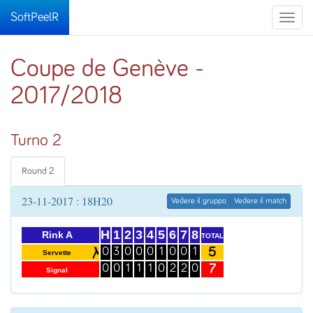
SoftPeelR
Toggle
naviga
Coupe de Genève -
2017/2018
Turno 2
Round 2
23-11-2017 : 18H20
Vedere il gruppo
Vedere il match
H
1
2
3
4
5
6
7
8
Rink A
TOTAL
5
0
3
0
0
0
1
0
0
1
Servette
7
0
0
1
1
1
0
2
2
0
Signal