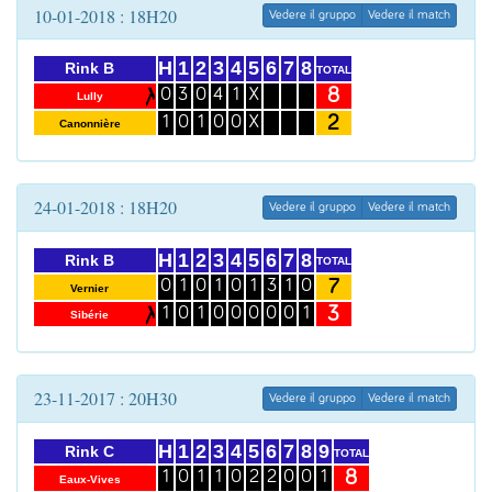
10-01-2018 : 18H20
Vedere il gruppo
Vedere il match
H
1
2
3
4
5
6
7
8
Rink B
TOTAL
8
0
3
0
4
1
X
Lully
2
1
0
1
0
0
X
Canonnière
24-01-2018 : 18H20
Vedere il gruppo
Vedere il match
H
1
2
3
4
5
6
7
8
Rink B
TOTAL
7
0
1
0
1
0
1
3
1
0
Vernier
3
1
0
1
0
0
0
0
0
1
Sibérie
23-11-2017 : 20H30
Vedere il gruppo
Vedere il match
H
1
2
3
4
5
6
7
8
9
Rink C
TOTAL
8
1
0
1
1
0
2
2
0
0
1
Eaux-Vives