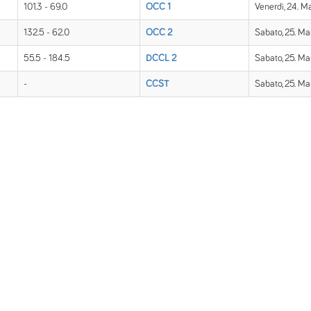
101.3 - 69.0
OCC 1
Venerdì, 24. M
132.5 - 62.0
OCC 2
Sabato, 25. Ma
55.5 - 184.5
DCCL 2
Sabato, 25. Ma
-
CCST
Sabato, 25. Ma