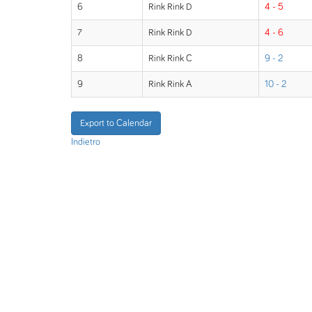
6
Rink Rink D
4 - 5
7
Rink Rink D
4 - 6
8
Rink Rink C
9 - 2
9
Rink Rink A
10 - 2
Export to Calendar
Indietro