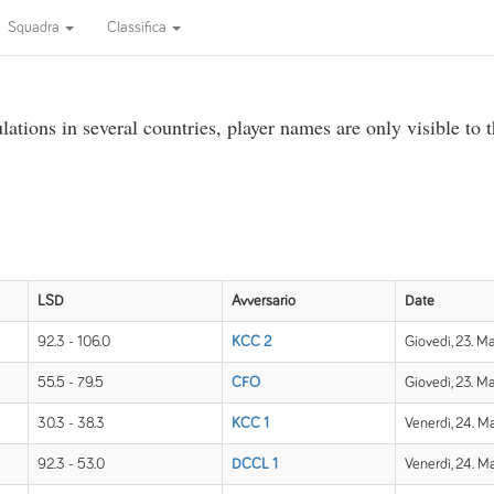
Squadra
Classifica
ations in several countries, player names are only visible to 
LSD
Avversario
Date
92.3 - 106.0
KCC 2
Giovedì, 23. M
55.5 - 79.5
CFÖ
Giovedì, 23. M
30.3 - 38.3
KCC 1
Venerdì, 24. M
92.3 - 53.0
DCCL 1
Venerdì, 24. M