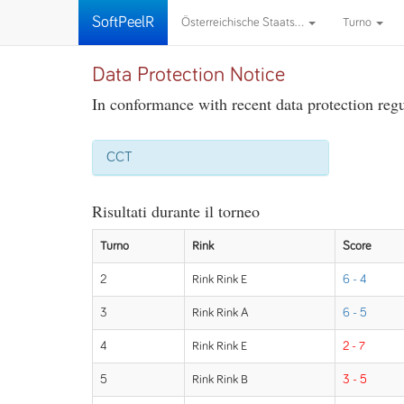
SoftPeelR
Österreichische Staats...
Turno
Data Protection Notice
In conformance with recent data protection regul
CCT
Risultati durante il torneo
Turno
Rink
Score
2
Rink Rink E
6 - 4
3
Rink Rink A
6 - 5
4
Rink Rink E
2 - 7
5
Rink Rink B
3 - 5