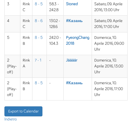
3
Rink
8 - 5
58.3 -
Stoned
Sabato, 09. Aprile
C
242.8
2016, 13:00 Uhr
4
Rink
8 - 6
130.2 -
#Казань
Sabato, 09. Aprile
C
128.6
2016, 17:00 Uhr
5
Rink
8 - 5
242.0 -
PyeongChang
Domenica, 10.
B
104.3
2018
Aprile 2016, 09:00
Uhr
2
Rink
7 - 1
-
Jäääär
Domenica, 10.
(Play-
A
Aprile 2016, 13:00
off)
Uhr
2
Rink
8 - 5
-
#Казань
Domenica, 10.
(Play-
B
Aprile 2016, 17:00
off)
Uhr
Export to Calendar
Indietro