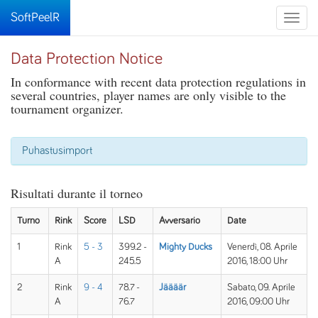
SoftPeelR
Toggle
naviga
Data Protection Notice
In conformance with recent data protection regulations in
several countries, player names are only visible to the
tournament organizer.
Puhastusimport
Risultati durante il torneo
Turno
Rink
Score
LSD
Avversario
Date
1
Rink
5 - 3
399.2 -
Mighty Ducks
Venerdì, 08. Aprile
A
245.5
2016, 18:00 Uhr
2
Rink
9 - 4
78.7 -
Jäääär
Sabato, 09. Aprile
A
76.7
2016, 09:00 Uhr