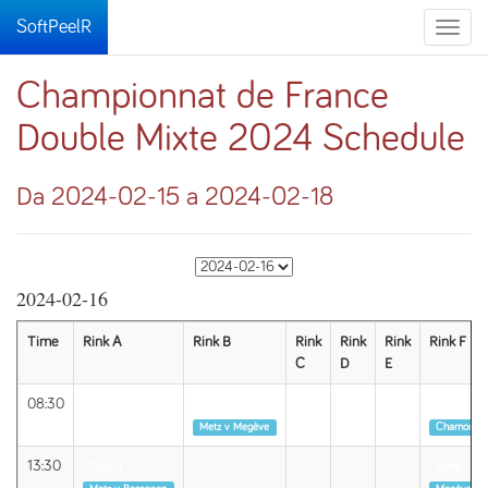
SoftPeelR
Toggle
naviga
Championnat de France
Double Mixte 2024 Schedule
Da 2024-02-15 a 2024-02-18
2024-02-16
Time
Rink A
Rink B
Rink
Rink
Rink
Rink F
C
D
E
08:30
Turno 1
Turno 1
Metz v Megève
Chamonix 
13:30
Turno 1
Turno 1