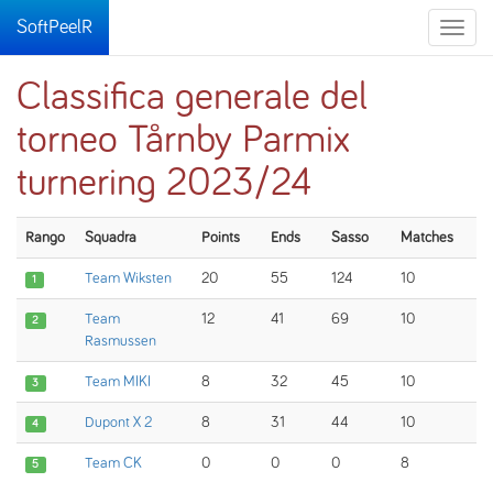
SoftPeelR
Toggle
naviga
Classifica generale del
torneo Tårnby Parmix
turnering 2023/24
Rango
Squadra
Points
Ends
Sasso
Matches
Team Wiksten
20
55
124
10
1
Team
12
41
69
10
2
Rasmussen
Team MIKI
8
32
45
10
3
Dupont X 2
8
31
44
10
4
Team CK
0
0
0
8
5