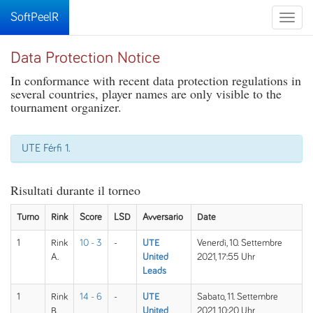
SoftPeelR
Toggle
naviga
Data Protection Notice
In conformance with recent data protection regulations in
several countries, player names are only visible to the
tournament organizer.
UTE Férfi 1.
Risultati durante il torneo
Turno
Rink
Score
LSD
Avversario
Date
1
Rink
10 - 3
-
UTE
Venerdì, 10. Settembre
A.
United
2021, 17:55 Uhr
Leads
1
Rink
14 - 6
-
UTE
Sabato, 11. Settembre
B.
United
2021, 10:20 Uhr