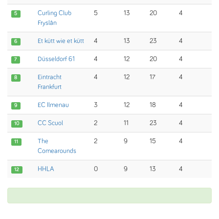
Curling Club
5
13
20
4
5
Fryslân
Et kütt wie et kütt
4
13
23
4
6
Düsseldorf 61
4
12
20
4
7
Eintracht
4
12
17
4
8
Frankfurt
EC Ilmenau
3
12
18
4
9
CC Scuol
2
11
23
4
10
The
2
9
15
4
11
Comearounds
HHLA
0
9
13
4
12