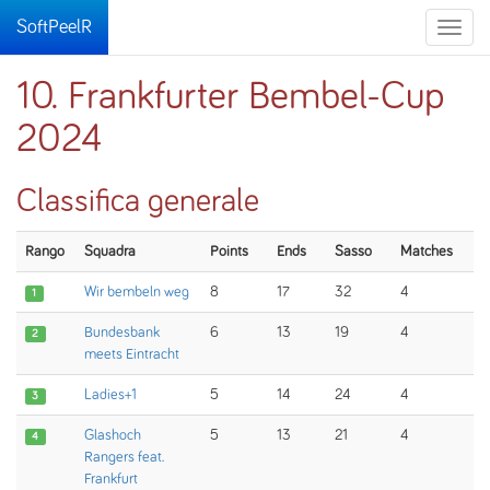
SoftPeelR
Toggle
naviga
10. Frankfurter Bembel-Cup
2024
Classifica generale
Rango
Squadra
Points
Ends
Sasso
Matches
Wir bembeln weg
8
17
32
4
1
Bundesbank
6
13
19
4
2
meets Eintracht
Ladies+1
5
14
24
4
3
Glashoch
5
13
21
4
4
Rangers feat.
Frankfurt