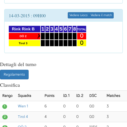
14-03-2015 : 09H00
Vedere Gioco
Vedere il match
1
2
3
4
5
6
7
8
Rink Rink B
TOTAL
0
OÖ 2
0
Tirol 3
Dettagli del turno
Regolamento
Classifica
Rango
Squadra
Points
I.D. 1
I.D. 2
DSC
Matches
Wien 1
6
0
0
0.0
3
1
Tirol 4
4
0
0
0.0
3
2