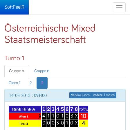
SoftPeelR
Toggle
naviga
Österreichische Mixed
Staatsmeisterschaft
Turno 1
Gruppe A
Gruppe B
Gioco 1
2
3
14-03-2015 : 09H00
Vedere Gioco
Vedere il match
1
2
3
4
5
6
7
8
Rink Rink A
TOTAL
10
4
1
1
0
1
0
3
X
Wien 1
4
0
0
0
3
0
1
0
X
Tirol 4