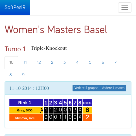
SoftPeelR
Toggle
naviga
Women's Masters Basel
Triple-Knockout
Turno 1
10
11
12
2
3
4
5
6
7
8
9
11-10-2014 : 12H00
Vedere il gruppo
Vedere il match
1
2
3
4
5
6
7
8
Rink 1
TOTAL
8
1
1
2
0
0
1
3
X
Gray, SCO
2
0
0
0
1
1
0
0
X
Klimova, CZE