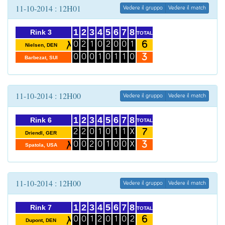
11-10-2014 : 12H01
Vedere il gruppo
Vedere il match
1
2
3
4
5
6
7
8
Rink 3
TOTAL
6
0
2
1
0
2
0
0
1
Nielsen, DEN
3
0
0
0
1
0
1
1
0
Barbezat, SUI
11-10-2014 : 12H00
Vedere il gruppo
Vedere il match
1
2
3
4
5
6
7
8
Rink 6
TOTAL
7
2
2
0
1
0
1
1
X
Driendl, GER
3
0
0
2
0
1
0
0
X
Spatola, USA
11-10-2014 : 12H00
Vedere il gruppo
Vedere il match
1
2
3
4
5
6
7
8
Rink 7
TOTAL
6
0
0
1
2
0
1
0
2
Dupont, DEN