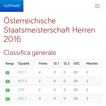
SoftPeelR
Toggle
naviga
Österreichische
Staatsmeisterschaft Herren
2016
Classifica generale
Rango
Squadra
Points
I.D. 1
I.D. 2
DSC
Matches
KCC 1
4
0
0
0.0
2
1
KCC 2
2
0
0
0.0
2
2
CFÖ
2
0
0
0.0
2
3
OCC 1
0
0
0
0.0
2
4