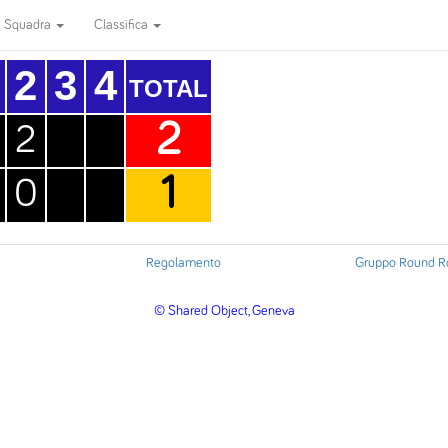
Squadra
Classifica
2
3
4
TOTAL
2
2
1
0
Regolamento
Gruppo Round R
© Shared Object, Geneva