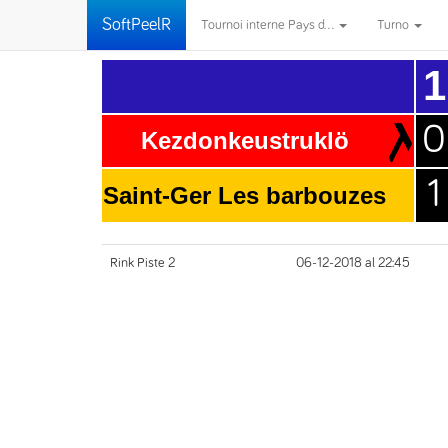
SoftPeelR
Tournoi interne Pays d...
Turno
1
0
Kezdonkeustruklö
1
Saint-Ger Les barbouzes
Rink Piste 2
06-12-2018 al 22:45