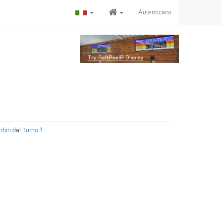
Autenticarsi
obin
dal
Turno 1