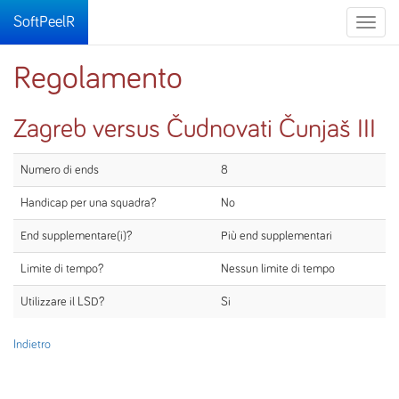
SoftPeelR
Toggle
naviga
Regolamento
Zagreb versus Čudnovati Čunjaš III
Numero di ends
8
Handicap per una squadra?
No
End supplementare(i)?
Più end supplementari
Limite di tempo?
Nessun limite di tempo
Utilizzare il LSD?
Si
Indietro