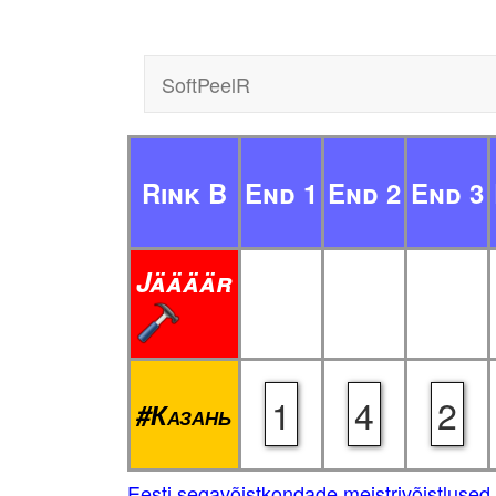
SoftPeelR
Rink B
End 1
End 2
End 3
Jäääär
1
4
2
#Казань
Eesti segavõistkondade meistrivõistluse