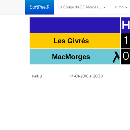
SoftPeelR
La Coupe du CC Morges ...
Turno
1
Les Givrés
0
MacMorges
Rink B
14-01-2016 al 20:30