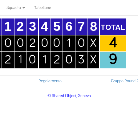
Squadra
Tabellone
H
1
2
3
4
5
6
7
8
TOTAL
4
0
0
2
0
0
1
0
X
9
2
1
0
1
2
0
3
X
Regolamento
Gruppo Round 
© Shared Object, Geneva