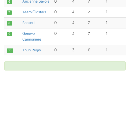
Ancienne Savoie
0
4
7
1
6
Team Oldstars
0
4
7
1
7
Bassotti
0
4
7
1
8
Geneve
0
3
7
1
9
Cannoniere
Thun Regio
0
3
6
1
10