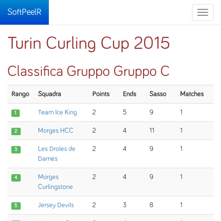
SoftPeelR
Toggle
naviga
Turin Curling Cup 2015
Classifica Gruppo Gruppo C
Rango
Squadra
Points
Ends
Sasso
Matches
Team Ice King
2
5
9
1
1
Morges HCC
2
4
11
1
2
Les Droles de
2
4
9
1
3
Dames
Morges
2
4
9
1
4
Curlingstone
Jersey Devils
2
3
8
1
5