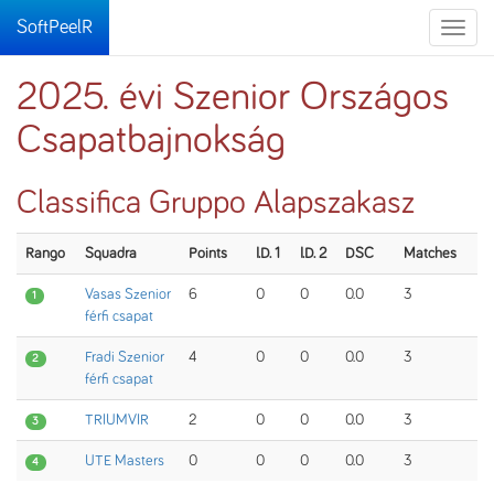
SoftPeelR
Toggle
naviga
2025. évi Szenior Országos
Csapatbajnokság
Classifica Gruppo Alapszakasz
Rango
Squadra
Points
I.D. 1
I.D. 2
DSC
Matches
Vasas Szenior
6
0
0
0.0
3
1
férfi csapat
Fradi Szenior
4
0
0
0.0
3
2
férfi csapat
TRIUMVIR
2
0
0
0.0
3
3
UTE Masters
0
0
0
0.0
3
4