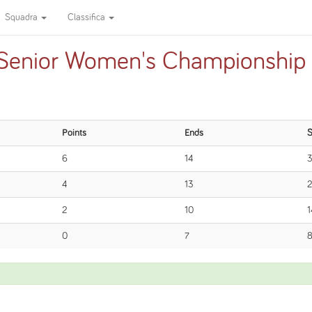
Squadra
Classifica
l Senior Women's Championship
Points
Ends
S
6
14
4
13
2
10
1
0
7