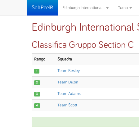
SoftPeelR
Edinburgh Internationa...
Turno
Edinburgh Internationa
Classifica Gruppo Section C
Rango
Squadra
Team Kesley
1
Team Dixon
2
Team Adams
3
Team Scott
4