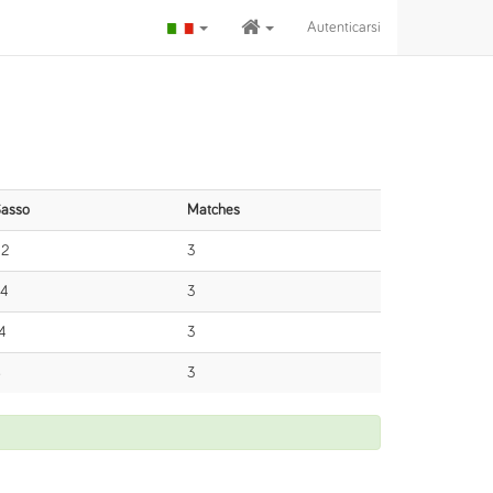
Autenticarsi
asso
Matches
32
3
24
3
4
3
8
3