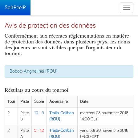
SoftPeelR
Toggle
naviga
Avis de protection des données
Conformément aux récentes réglementations en matière
de protection des données dans plusieurs pays, les noms
des joueurs ne sont visibles que par l'organisateur du
tournoi.
Boboc-Anghelinei (ROU)
Résulats au cours du tournoi
Tour
Piste
Score
Adversaire
Date
2
Piste
10 - 5
Traila-Coliban
mercredi 28 novembre 2018
B
(ROU)
14:00 CET
2
Piste
5 - 12
Traila-Coliban
vendredi 30 novembre 2018
A
(ROU)
08:00 CET