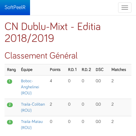
SoftPeelR
Toggle
naviga
CN Dublu-Mixt - Editia
2018/2019
Classement Général
Rang
Équipe
Points
R.D. 1
R.D. 2
DSC
Matches
Boboc-
4
0
0
0.0
2
1
Anghelinei
(ROU)
Traila-Coliban
2
0
0
0.0
2
2
(ROU)
Traila-Matau
0
0
0
0.0
2
3
(ROU)