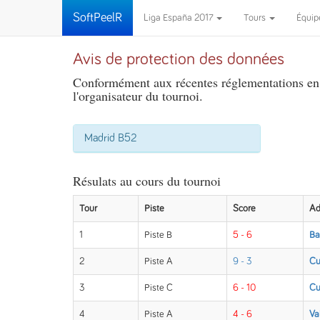
SoftPeelR
Liga España 2017
Tours
Équi
Avis de protection des données
Conformément aux récentes réglementations en m
l'organisateur du tournoi.
Madrid B52
Résulats au cours du tournoi
Tour
Piste
Score
Ad
1
Piste B
5 - 6
Ba
2
Piste A
9 - 3
Cu
3
Piste C
6 - 10
Cu
4
Piste A
4 - 6
Va