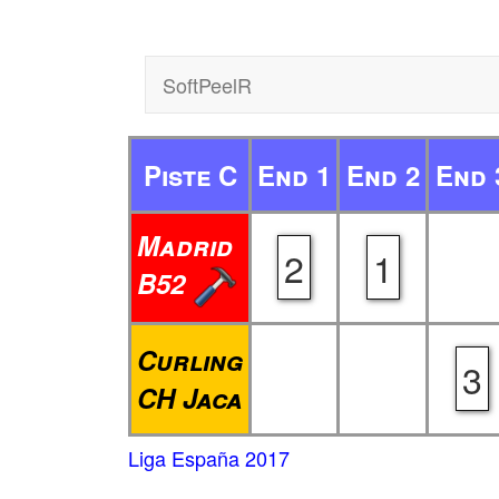
SoftPeelR
Piste C
End 1
End 2
End 
Madrid
2
1
B52
Curling
3
CH Jaca
Liga España 2017