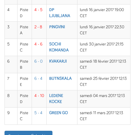
4
Piste
4 - 5
DP
lundi 16 janvier 2017 19:00
D
LJUBLJANA
CET
3
Piste
2 - 8
PINGVINI
lundi 16 janvier 2017 22:30
A
CET
5
Piste
4 - 6
SOCHI
lundi 30 janvier 2017 21:15
C
KOMANDA
CET
6
Piste
6 - 0
KVAKARJI
samedi 18 février 2017 12:13
B
CET
7
Piste
6 - 4
BUTNSKALA
samedi 25 février 2017 12:13
E
CET
8
Piste
4 - 10
LEDENE
samedi 04 mars 2017 12:13
D
KOCKE
CET
9
Piste
5 - 4
GREEN GO
samedi 11 mars 2017 12:13
C
CET