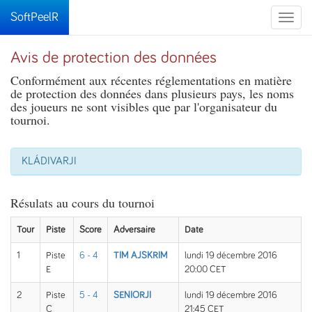
SoftPeelR
Toggle
naviga
Avis de protection des données
Conformément aux récentes réglementations en matière
de protection des données dans plusieurs pays, les noms
des joueurs ne sont visibles que par l'organisateur du
tournoi.
KLÁDIVARJI
Résulats au cours du tournoi
Tour
Piste
Score
Adversaire
Date
1
Piste
6 - 4
TIM AJSKRIM
lundi 19 décembre 2016
E
20:00 CET
2
Piste
5 - 4
SENIORJI
lundi 19 décembre 2016
C
21:45 CET