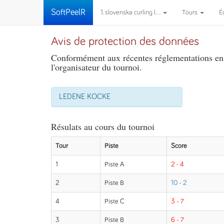
SoftPeelR
1. slovenska curling l...
Tours
É
Avis de protection des données
Conformément aux récentes réglementations en m
l'organisateur du tournoi.
LEDENE KOCKE
Résulats au cours du tournoi
Tour
Piste
Score
1
Piste A
2 - 4
2
Piste B
10 - 2
4
Piste C
3 - 7
3
Piste B
6 - 7