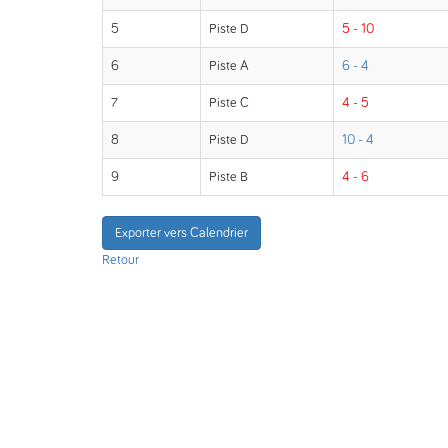
5
Piste D
5 - 10
6
Piste A
6 - 4
7
Piste C
4 - 5
8
Piste D
10 - 4
9
Piste B
4 - 6
Exporter vers Calendrier
Retour