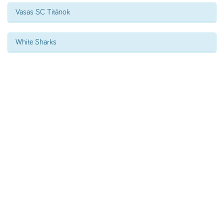
Vasas SC Titánok
White Sharks