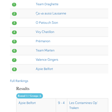
Team Draghette
1
Ça va aussi Lausanne
2
O Patou.ch Sion
3
Viry Chatillon
4
Prémanon
5
Team Marten
6
Valence Gingers
7
Ajoie Belfort
8
Full Rankings
Results
Round 1 / Groupe A
Ajoie Belfort
9 - 4
Les Contamines Op'
Traken