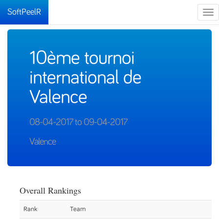
SoftPeelR
Tog
nav
10ème tournoi
international de
Valence
08-04-2017 to 09-04-2017
Valence
Overall Rankings
Rank
Team