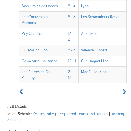
Sion Drôles de Dames
8 - 4
Lyon
Les Contamines
6 - 8
Les Scratcurleurs Rouen
Vétérans
Viry Chatillon
13 -
Albertville
2
O Patou.ch Sion
8 - 4
Valence Gingers
Ça va aussi Lausanne
12 - 1
Curl Bagnat Nice
Les Pierres de Feu
2 -
Mac Cullot Sion
Vaujany
13
Full Details
Mode
Schenkel
(
Match Rules
) |
Registered Teams
|
All Rounds
|
Ranking
|
Schedule