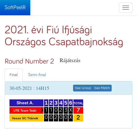
SoftPeelR
Toggle
naviga
2021. évi Fiú Ifjúsági
Országos Csapatbajnokság
Rájátszás
Round Number 2
Final
Semi-final
30-05-2021 : 14H15
See Group
See Match
1
2
3
4
5
6
Sheet A.
TOTAL
7
1
1
0
2
3
X
UTE Team Tatár
2
0
0
2
0
0
X
Vasas SC Titánok