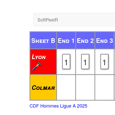
SoftPeelR
Sheet B
End 1
End 2
End 3
Lyon
1
1
1
Colmar
CDF Hommes Ligue A 2025