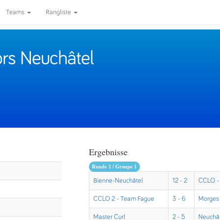
Teams
Rangliste
ors Neuchâtel
Ergebnisse
Runde 1 / Groupe 1
Bienne-Neuchâtel
12 - 2
CCLO - 
CCLO 2 - Team Fague
3 - 6
Morges
Master Curl
2 - 5
Neuchâ