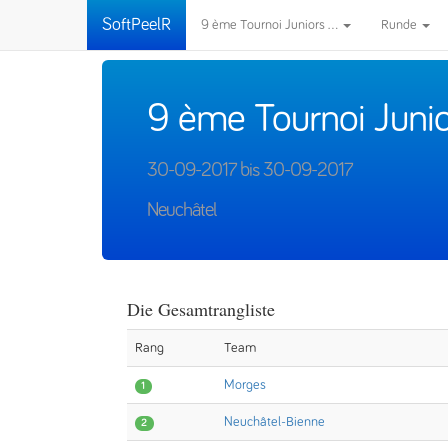
SoftPeelR
9 ème Tournoi Juniors ...
Runde
9 ème Tournoi Juni
30-09-2017 bis 30-09-2017
Neuchâtel
Die Gesamtrangliste
Rang
Team
Morges
1
Neuchâtel-Bienne
2