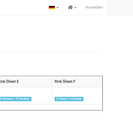
Anmelden
ink Sheet E
Rink Sheet F
Runde 1
Runde 1
M Brunner v S Hamilton
G Sloan v A Grzelka