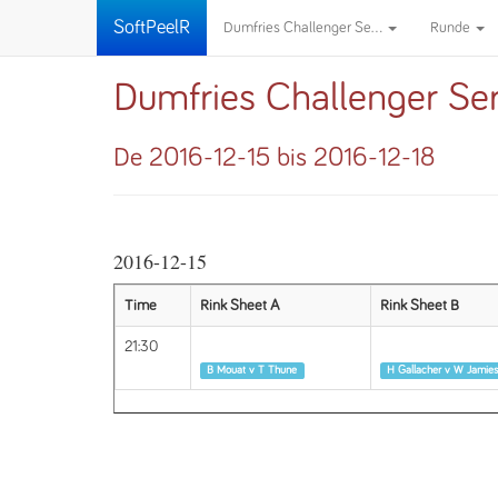
SoftPeelR
Dumfries Challenger Se...
Runde
Dumfries Challenger Se
De 2016-12-15 bis 2016-12-18
2016-12-15
Time
Rink Sheet A
Rink Sheet B
21:30
Runde 1
Runde 1
B Mouat v T Thune
H Gallacher v W Jamie