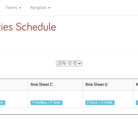
Teams
Rangliste
ries Schedule
Rink Sheet C
Rink Sheet D
R
Runde 1
Runde 1
son
S Haubjerg v S Taylor
C Bryce v G Hardie