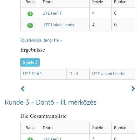
Rang
Team
Spiele
Punkte
UTE Férfi 1.
4
8
1
UTE United Leads
4
0
2
Vollständige Rangliste »
Ergebnisse
Spiele 1
UTE Férfi 1.
11 - 4
UTE United Leads
Runde 3 - Döntő - III. mérkőzés
Die Gesamtrangliste
Rang
Team
Spiele
Punkte
UTE Férfi 1.
3
6
1