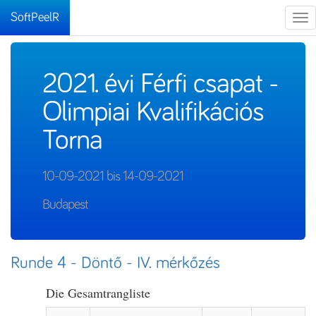
SoftPeelR
Tog
nav
2021. évi Férfi csapat -
Olimpiai Kvalifikációs
Torna
10-09-2021 bis 14-09-2021
Budapest
Runde 4 - Döntő - IV. mérkőzés
Die Gesamtrangliste