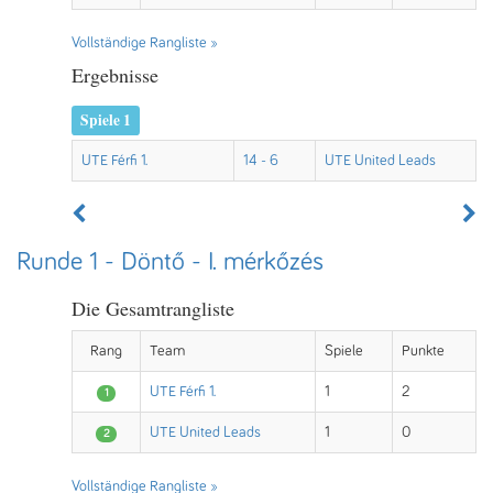
Vollständige Rangliste »
Ergebnisse
Spiele 1
UTE Férfi 1.
14 - 6
UTE United Leads
Runde 1 - Döntő - I. mérkőzés
Die Gesamtrangliste
Rang
Team
Spiele
Punkte
UTE Férfi 1.
1
2
1
UTE United Leads
1
0
2
Vollständige Rangliste »