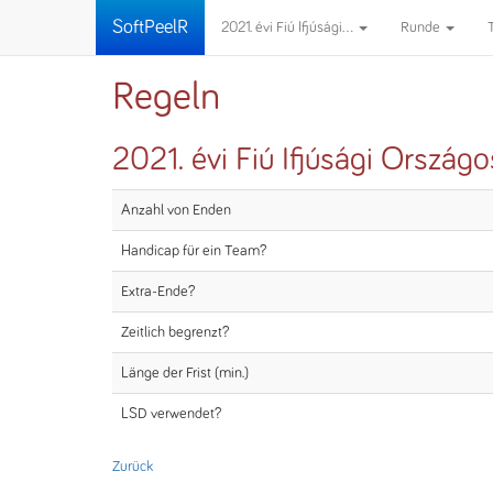
SoftPeelR
2021. évi Fiú Ifjúsági...
Runde
Regeln
2021. évi Fiú Ifjúsági Orszá
Anzahl von Enden
Handicap für ein Team?
Extra-Ende?
Zeitlich begrenzt?
Länge der Frist (min.)
LSD verwendet?
Zurück