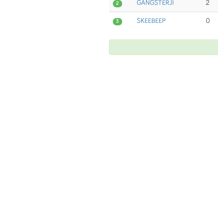
GANGSTERJI
2
2
SKEEBEEP
0
3