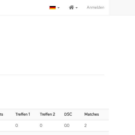
Anmelden
ts
Treffen 1
Treffen 2
DSC
Matches
0
0
0.0
2