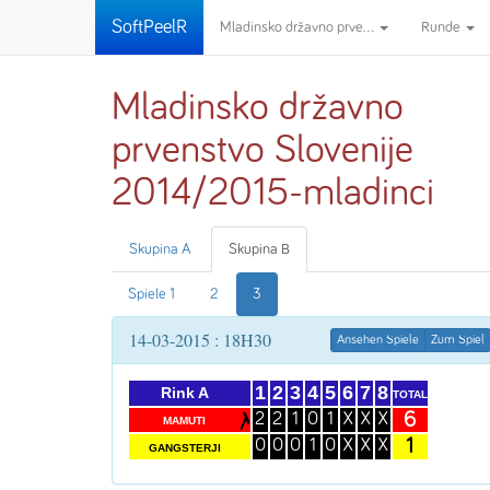
SoftPeelR
Mladinsko državno prve...
Runde
Mladinsko državno
prvenstvo Slovenije
2014/2015-mladinci
Skupina A
Skupina B
Spiele 1
2
3
14-03-2015 : 18H30
Ansehen Spiele
Zum Spiel
1
2
3
4
5
6
7
8
Rink A
TOTAL
6
2
2
1
0
1
X
X
X
MAMUTI
1
0
0
0
1
0
X
X
X
GANGSTERJI