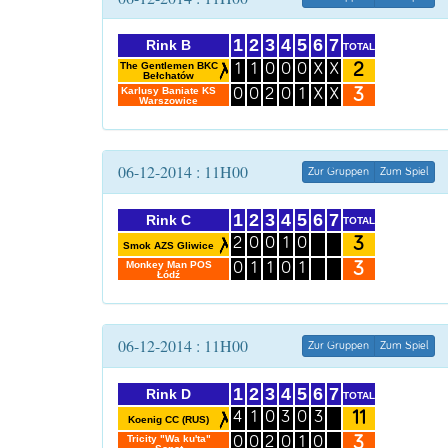
1
2
3
4
5
6
7
Rink B
TOTAL
2
The Gentlemen BKC
1
1
0
0
0
X
X
Bełchatów
3
Karlusy Baniate KS
0
0
2
0
1
X
X
Warszowice
06-12-2014 : 11H00
Zur Gruppen
Zum Spiel
1
2
3
4
5
6
7
Rink C
TOTAL
3
2
0
0
1
0
Smok AZS Gliwice
3
Monkey Man POS
0
1
1
0
1
Łódź
06-12-2014 : 11H00
Zur Gruppen
Zum Spiel
1
2
3
4
5
6
7
Rink D
TOTAL
11
4
1
0
3
0
3
Koenig CC (RUS)
3
Tricity "Wa ku'ta"
0
0
2
0
1
0