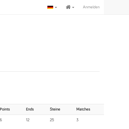
Anmelden
Points
Ends
Steine
Matches
6
12
25
3