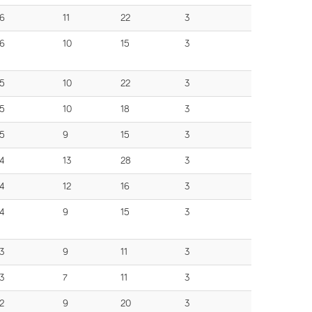
6
11
22
3
6
10
15
3
5
10
22
3
5
10
18
3
5
9
15
3
4
13
28
3
4
12
16
3
4
9
15
3
3
9
11
3
3
7
11
3
2
9
20
3