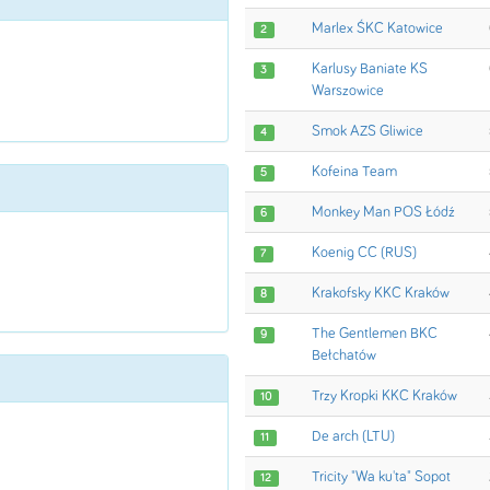
Marlex ŚKC Katowice
2
Karlusy Baniate KS
3
Warszowice
Smok AZS Gliwice
4
Kofeina Team
5
Monkey Man POS Łódź
6
Koenig CC (RUS)
7
Krakofsky KKC Kraków
8
The Gentlemen BKC
9
Bełchatów
Trzy Kropki KKC Kraków
10
De arch (LTU)
11
Tricity "Wa ku'ta" Sopot
12