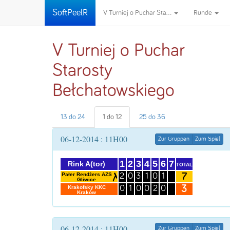
SoftPeelR
V Turniej o Puchar Sta...
Runde
V Turniej o Puchar
Starosty
Bełchatowskiego
13 do 24
1 do 12
25 do 36
06-12-2014 : 11H00
Zur Gruppen
Zum Spiel
1
2
3
4
5
6
7
Rink A(tor)
TOTAL
7
Pałer Rendżers AZS
2
0
3
1
0
1
Gliwice
3
Krakofsky KKC
0
1
0
0
2
0
Kraków
06-12-2014 : 11H00
Zur Gruppen
Zum Spiel