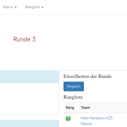
Teams
Rangliste
Runde 3
Einzelheiten der Runde
Regelen
Rangliste
Rang
Team
Pałer Rendżers AZS
1
Gliwice