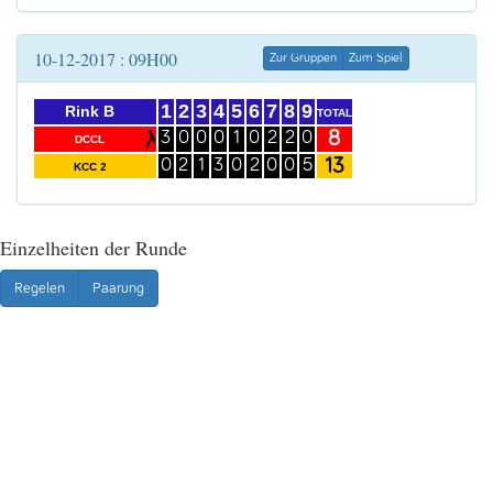
10-12-2017 : 09H00
Zur Gruppen
Zum Spiel
1
2
3
4
5
6
7
8
9
Rink B
TOTAL
8
3
0
0
0
1
0
2
2
0
DCCL
13
0
2
1
3
0
2
0
0
5
KCC 2
Einzelheiten der Runde
Regelen
Paarung