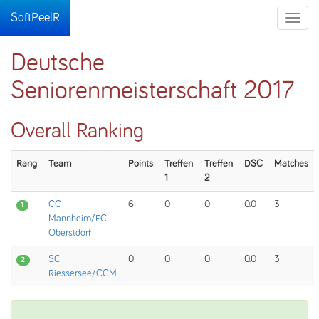
SoftPeelR
Toggle
naviga
Deutsche
Seniorenmeisterschaft 2017
Overall Ranking
Rang
Team
Points
Treffen
Treffen
DSC
Matches
1
2
CC
6
0
0
0.0
3
1
Mannheim/EC
Oberstdorf
SC
0
0
0
0.0
3
2
Riessersee/CCM