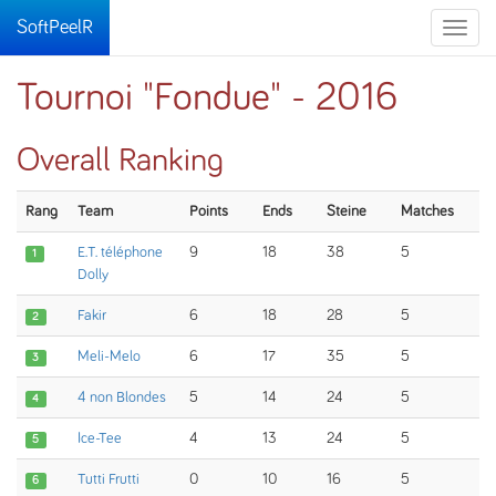
SoftPeelR
Toggle
naviga
Tournoi "Fondue" - 2016
Overall Ranking
Rang
Team
Points
Ends
Steine
Matches
E.T. téléphone
9
18
38
5
1
Dolly
Fakir
6
18
28
5
2
Meli-Melo
6
17
35
5
3
4 non Blondes
5
14
24
5
4
Ice-Tee
4
13
24
5
5
Tutti Frutti
0
10
16
5
6