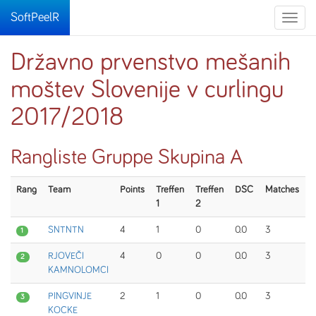
SoftPeelR
Toggle
naviga
Državno prvenstvo mešanih
moštev Slovenije v curlingu
2017/2018
Rangliste Gruppe Skupina A
Rang
Team
Points
Treffen
Treffen
DSC
Matches
1
2
SNTNTN
4
1
0
0.0
3
1
RJOVEČI
4
0
0
0.0
3
2
KAMNOLOMCI
PINGVINJE
2
1
0
0.0
3
3
KOCKE