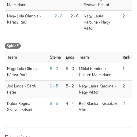
Macfarlane
Szarvas Kristóf
Nagy Lola Olimpia -
2 - 8
2 - 6
Nagy Laura
2.
Kárász Raúl
Karolina - Nagy
Viktor
Spiele 5
Team
Steine
Ends
Team
Rink
Nagy Lola Olimpia -
8 - 0
6 - 0
Miklai Henrietta -
1.
Kárász Raúl
Callum Macfarlane
Joó Linda - Sárdi
9 - 5
5 - 2
Nagy Laura Karolina -
2.
Péter
Nagy Viktor
Dobor Regina -
8 - 6
4 - 4
Bíró Blanka - Kispataki
2.
Szarvas Kristóf
Viktor