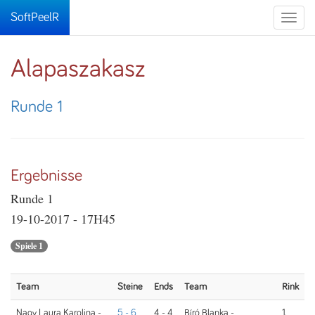
SoftPeelR
Toggle
naviga
Alapaszakasz
Runde 1
Ergebnisse
Runde 1
19-10-2017 - 17H45
Spiele 1
Team
Steine
Ends
Team
Rink
Nagy Laura Karolina -
5 - 6
4 - 4
Bíró Blanka -
1.