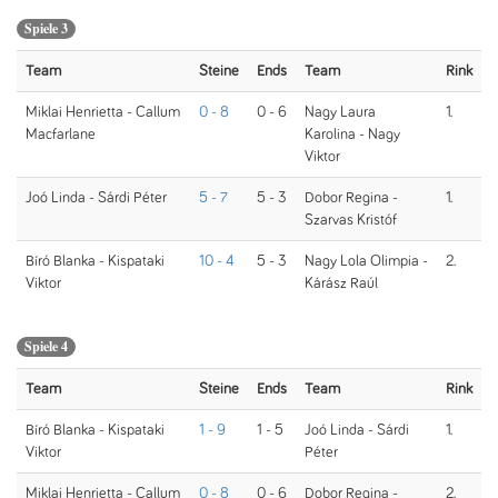
Spiele 3
Team
Steine
Ends
Team
Rink
Miklai Henrietta - Callum
0 - 8
0 - 6
Nagy Laura
1.
Macfarlane
Karolina - Nagy
Viktor
Joó Linda - Sárdi Péter
5 - 7
5 - 3
Dobor Regina -
1.
Szarvas Kristóf
Bíró Blanka - Kispataki
10 - 4
5 - 3
Nagy Lola Olimpia -
2.
Viktor
Kárász Raúl
Spiele 4
Team
Steine
Ends
Team
Rink
Bíró Blanka - Kispataki
1 - 9
1 - 5
Joó Linda - Sárdi
1.
Viktor
Péter
Miklai Henrietta - Callum
0 - 8
0 - 6
Dobor Regina -
2.