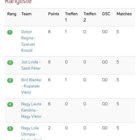
Rangliste
Rang
Team
Points
Treffen
Treffen
DSC
Matches
1
2
Dobor
8
1
0
0.0
5
1
Regina -
Szarvas
Kristóf
Joó Linda -
8
0
0
0.0
5
2
Sárdi Péter
Bíró Blanka
6
1
0
0.0
5
3
- Kispataki
Viktor
Nagy Laura
6
0
0
0.0
5
4
Karolina -
Nagy Viktor
Nagy Lola
2
0
0
0.0
5
5
Olimpia -