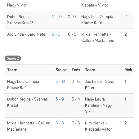
Nagy Viktor
Kispataki Viktor
Dobor Regina -
14 - 0
7 - 0
Nagy Lola Olimpia -
2.
Szarvas Kristóf
Kárász Raúl
Joó Linda - Sárdi Péter
8 - 0
6 - 0
Miklai Henrietta -
2.
Callum Macfarlane
Spiele 2
Team
Steine
Ends
Team
Rink
Nagy Lola Olimpia -
3 - 14
2 - 6
Joó Linda - Sárdi
1.
Kárász Raúl
Péter
Dobor Regina - Szarvas
5 - 9
3 - 4
Nagy Laura
1.
Kristóf
Karolina - Nagy
Viktor
Miklai Henrietta - Callum
0 - 8
0 - 6
Bíró Blanka -
2.
Macfarlane
Kispataki Viktor