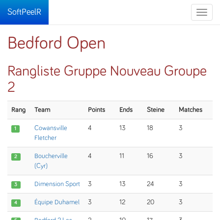
SoftPeelR
Toggle
naviga
Bedford Open
Rangliste Gruppe Nouveau Groupe
2
Rang
Team
Points
Ends
Steine
Matches
Cowansville
4
13
18
3
1
Fletcher
Boucherville
4
11
16
3
2
(Cyr)
Dimension Sport
3
13
24
3
3
Équipe Duhamel
3
12
20
3
4