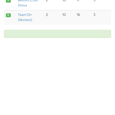
Bedford 2 Les
2
10
17
3
5
Giroux
Team Orr
2
10
16
3
6
(Vermont)