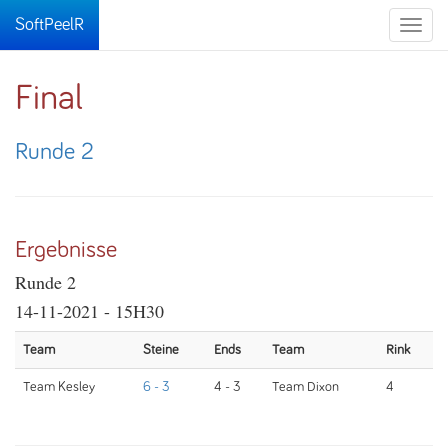
SoftPeelR
Toggle
naviga
Final
Runde 2
Ergebnisse
Runde 2
14-11-2021 - 15H30
Team
Steine
Ends
Team
Rink
Team Kesley
6 - 3
4 - 3
Team Dixon
4