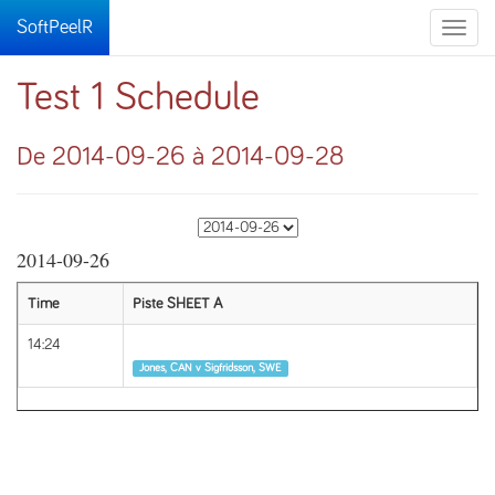
SoftPeelR
Toggle
naviga
Test 1 Schedule
De 2014-09-26 à 2014-09-28
2014-09-26
Time
Piste SHEET A
14:24
Tour 1
Jones, CAN v Sigfridsson, SWE