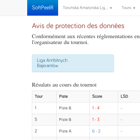
SoftPeelR
Toruńska Amatorska Lig...
Tours
Avis de protection des données
Conformément aux récentes réglementations en m
l'organisateur du tournoi.
Liga Ambitnych
Bajerantów
Résulats au cours du tournoi
Tour
Piste
Score
LSD
1
Piste B
1 - 4
-
5
Piste B
1 - 3
-
2
Piste A
6 - 2
-