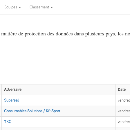
Équipes
Classement
atière de protection des données dans plusieurs pays, les no
Adversaire
Date
Supareal
vendred
Consumables Solutions / KP Sport
vendred
TKC
vendred