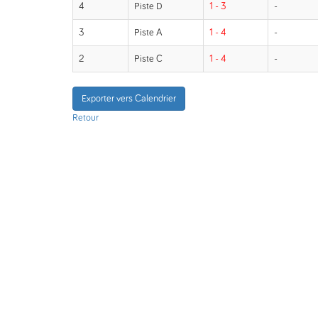
4
Piste D
1 - 3
-
3
Piste A
1 - 4
-
2
Piste C
1 - 4
-
Exporter vers Calendrier
Retour