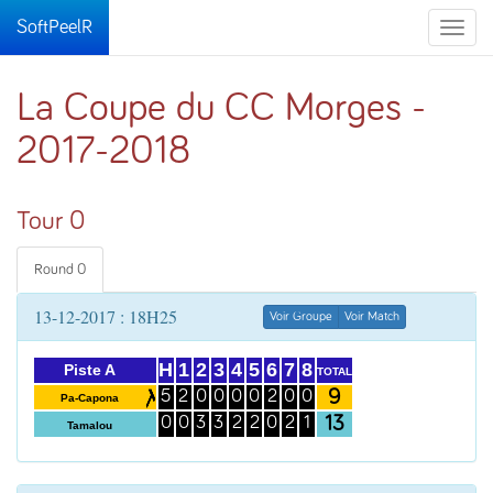
SoftPeelR
Toggle
naviga
La Coupe du CC Morges -
2017-2018
Tour 0
Round 0
13-12-2017 : 18H25
Voir Groupe
Voir Match
H
1
2
3
4
5
6
7
8
Piste A
TOTAL
9
5
2
0
0
0
0
2
0
0
Pa-Capona
13
0
0
3
3
2
2
0
2
1
Tamalou