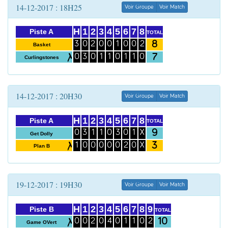
14-12-2017 : 18H25
Voir Groupe
Voir Match
H
1
2
3
4
5
6
7
8
Piste A
TOTAL
8
3
0
2
0
0
1
0
0
2
Basket
7
0
3
0
1
1
0
1
1
0
Curlingstones
14-12-2017 : 20H30
Voir Groupe
Voir Match
H
1
2
3
4
5
6
7
8
Piste A
TOTAL
9
0
3
1
1
0
3
0
1
X
Get Dolly
3
1
0
0
0
0
0
2
0
X
Plan B
19-12-2017 : 19H30
Voir Groupe
Voir Match
H
1
2
3
4
5
6
7
8
9
Piste B
TOTAL
10
0
0
2
0
4
0
1
1
0
2
Game OVert