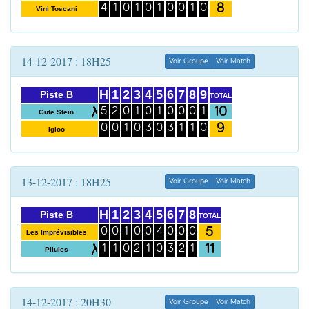
8
4
1
0
1
0
1
0
0
1
0
Vini Toscani
14-12-2017 : 18H25
Voir Groupe
Voir Match
H
1
2
3
4
5
6
7
8
9
Piste B
TOTAL
10
5
2
0
1
0
1
0
0
0
1
Gute Stein
9
0
0
1
0
3
0
3
1
1
0
Igloo
13-12-2017 : 18H25
Voir Groupe
Voir Match
H
1
2
3
4
5
6
7
8
Piste B
TOTAL
5
0
0
1
0
0
4
0
0
0
Les Imprévisibles
11
1
1
0
2
1
0
3
2
1
Pilules
14-12-2017 : 20H30
Voir Groupe
Voir Match